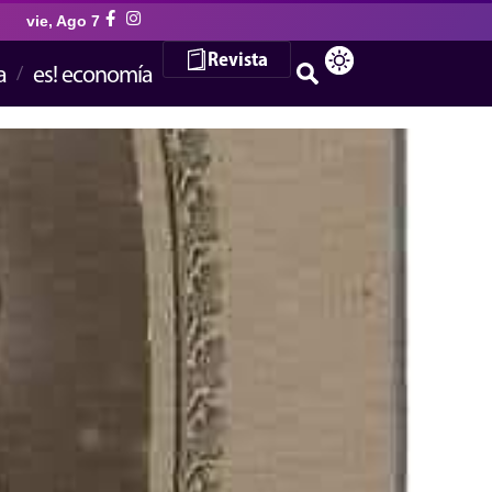
vie, Ago 7
Revista
a
es! economía