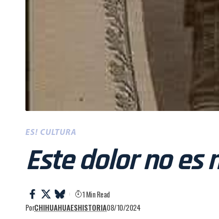
ES! CULTURA
Este dolor no es 
1 Min Read
Por
CHIHUAHUAESHISTORIA
08/10/2024