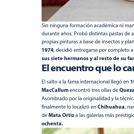
Sin ninguna formación académica ni man
durante años. Probó distintas pastas de ar
propias pinturas a base de insectos y pl
1974
, decidió entregarse por completo 
sus siete hermanos y al resto de su fam
El encuentro que lo c
1
El salto a la fama internacional llegó en
MacCallum
Quez
encontró tres ollas de
Asombrado por la originalidad y la técnic
Chihuahua
finalmente lo localizó en
, na
Mata
Ortiz
de
a las galerías más prestig
ochenta.