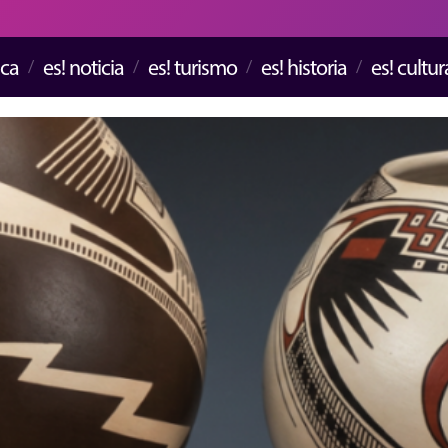
ica
es! noticia
es! turismo
es! historia
es! cultur