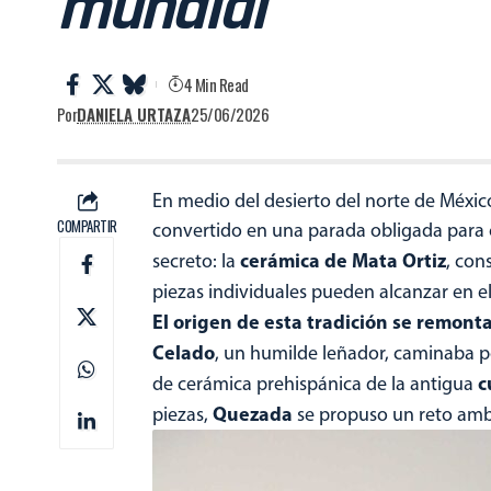
mundial
4 Min Read
Por
DANIELA URTAZA
25/06/2026
En medio del desierto del norte de Méxi
COMPARTIR
convertido en una parada obligada para c
cerámica
de
Mata Ortiz
secreto: la
, con
piezas individuales pueden alcanzar en 
El origen de esta tradición se remont
Celado
, un humilde leñador, caminaba p
c
de cerámica prehispánica de la antigua
Quezada
piezas,
se propuso un reto ambi