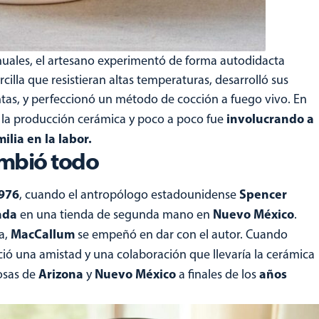
uales, el artesano experimentó de forma autodidacta
cilla que resistieran altas temperaturas, desarrolló sus
antas, y perfeccionó un método de cocción a fuego vivo. En
involucrando a
a la producción cerámica y poco a poco fue
ilia en la labor.
ambió todo
976
Spencer
, cuando el antropólogo estadounidense
ada
Nuevo México
en una tienda de segunda mano en
.
MacCallum
a,
se empeñó en dar con el autor. Cuando
ció una amistad y una colaboración que llevaría la cerámica
Arizona
Nuevo
México
años
iosas de
y
a finales de los