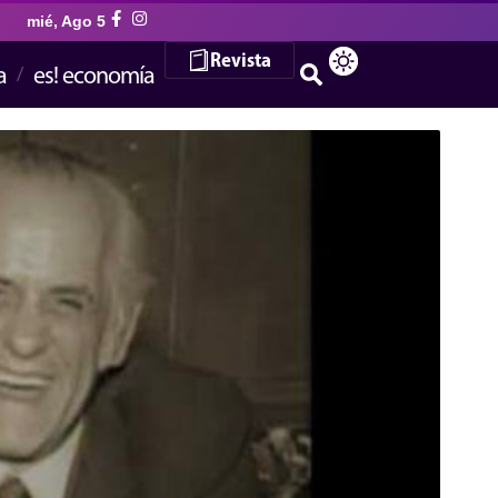
mié, Ago 5
Revista
a
es! economía