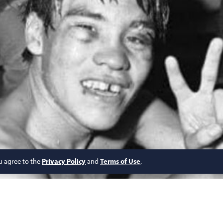
ou agree to the
Privacy Policy
and
Terms of Use
.