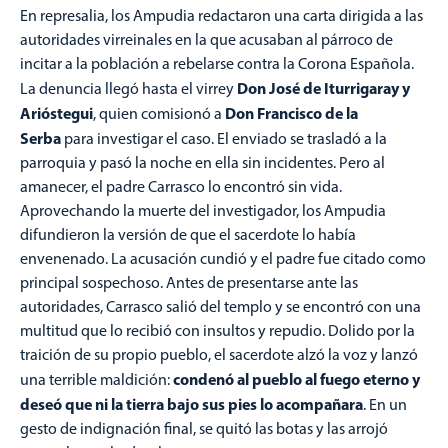
En represalia, los Ampudia redactaron una carta dirigida a las
autoridades virreinales en la que acusaban al párroco de
incitar a la población a rebelarse contra la Corona Española.
Don José de Iturrigaray y
La denuncia llegó hasta el virrey
Arióstegui
Don Francisco de la
, quien comisionó a
Serba
para investigar el caso. El enviado se trasladó a la
parroquia y pasó la noche en ella sin incidentes. Pero al
amanecer, el padre Carrasco lo encontró sin vida.
Aprovechando la muerte del investigador, los Ampudia
difundieron la versión de que el sacerdote lo había
envenenado. La acusación cundió y el padre fue citado como
principal sospechoso. Antes de presentarse ante las
autoridades, Carrasco salió del templo y se encontró con una
multitud que lo recibió con insultos y repudio. Dolido por la
traición de su propio pueblo, el sacerdote alzó la voz y lanzó
condenó al pueblo al fuego eterno y
una terrible maldición:
deseó que ni la tierra bajo sus pies lo acompañara
. En un
gesto de indignación final, se quitó las botas y las arrojó