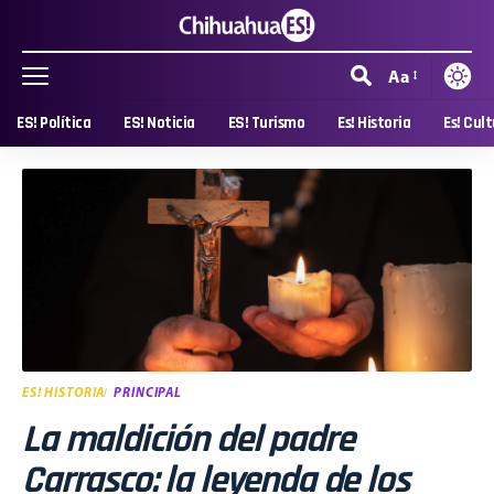
Aa
ES! Política
ES! Noticia
ES! Turismo
Es! Historia
Es! Cul
ES! HISTORIA
PRINCIPAL
La maldición del padre
Carrasco: la leyenda de los