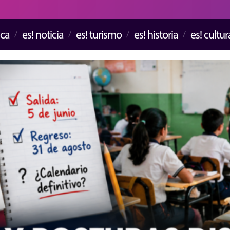
ica
es! noticia
es! turismo
es! historia
es! cultur