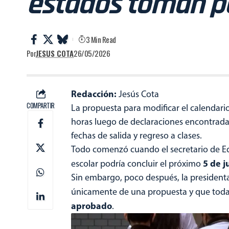
estados toman po
3 Min Read
Por
JESUS COTA
26/05/2026
Redacción:
Jesús Cota
COMPARTIR
La propuesta para modificar el calendari
horas luego de declaraciones encontradas
fechas de salida y regreso a clases.
Todo comenzó cuando el secretario de Ed
5 de j
escolar podría concluir el próximo
Sin embargo, poco después, la president
únicamente de una propuesta y que tod
aprobado
.