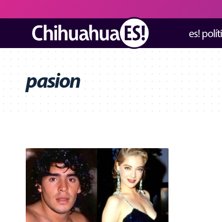
es! polít
pasion