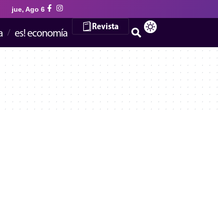
jue, Ago 6
Revista
a
es! economía