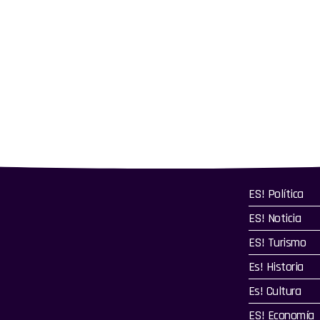
ES! Política
ES! Noticia
ES! Turismo
Es! Historia
Es! Cultura
ES! Economía