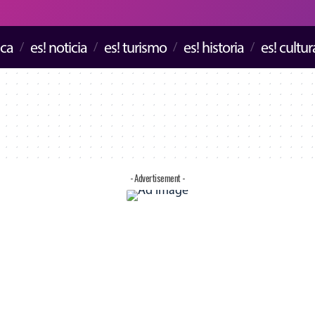
ica
es! noticia
es! turismo
es! historia
es! cultur
- Advertisement -