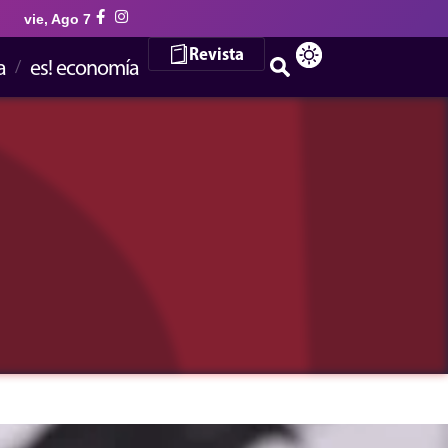
vie, Ago 7
Revista
a
es! economía