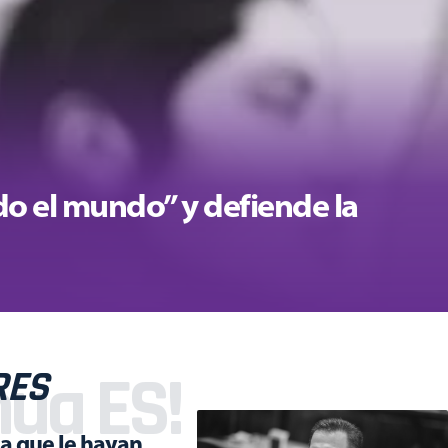
o el mundo” y defiende la
ua ES!
RES
ga que le hayan