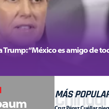
 Trump: “México es amigo de tod
Chihuah
MÁS POPULA
nbaum
Cruz Pérez Cuéllar nie