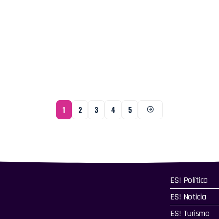
1
2
3
4
5
ES! Política
ES! Noticia
ES! Turismo