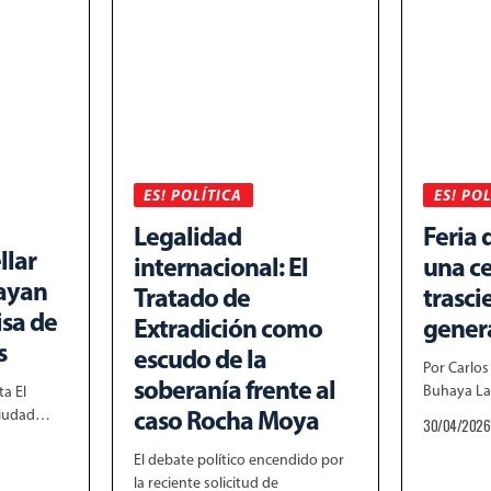
ES! POLÍTICA
ES! PO
Legalidad
Feria 
llar
internacional: El
una c
hayan
Tratado de
trasc
isa de
Extradición como
gener
s
escudo de la
Por Carlos
soberanía frente al
Buhaya La
a El
caso Rocha Moya
 Ciudad…
30/04/2026
El debate político encendido por
la reciente solicitud de