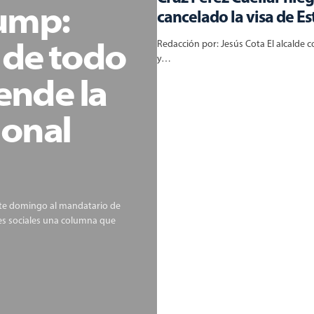
ump:
cancelado la visa de E
 de todo
Redacción por: Jesús Cota El alcalde c
y…
ende la
ional
ste domingo al mandatario de
es sociales una columna que