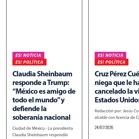
ES! NOTICIA
ES! NOTICIA
ES! POLÍTICA
ES! POLÍTICA
Claudia Sheinbaum
Cruz Pérez Cué
responde a Trump:
niega que le 
“México es amigo de
cancelado la v
todo el mundo” y
Estados Unido
defiende la
Redacción por: Jesús Cot
soberanía nacional
alcalde con licencia de
24/07/2026
Ciudad de México.- La presidenta
Claudia Sheinbaum respondió