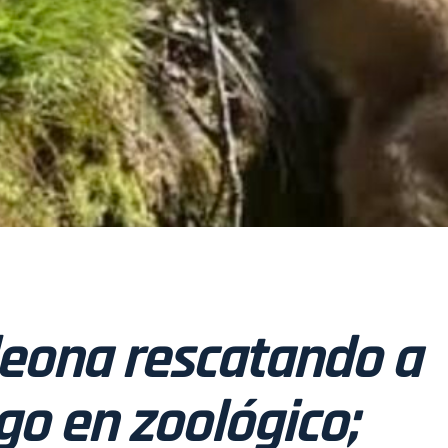
eona rescatando a
go en zoológico;