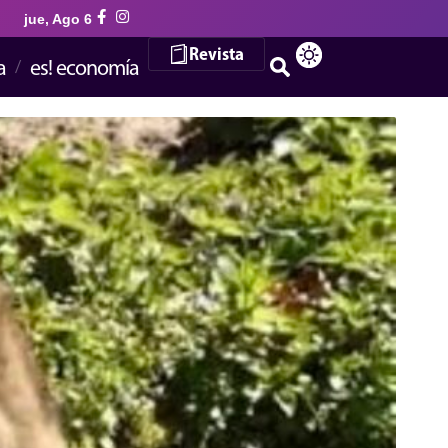
jue, Ago 6
Revista
a
es! economía