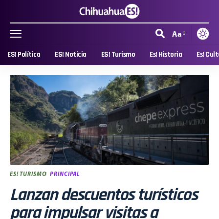
Aa
ES! Política
ES! Noticia
ES! Turismo
Es! Historia
Es! Cul
ES! TURISMO
PRINCIPAL
Lanzan descuentos turísticos
para impulsar visitas a