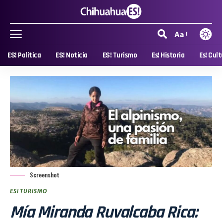
Aa
ES! Política
ES! Noticia
ES! Turismo
Es! Historia
Es! Cul
Screenshot
ES! TURISMO
Mía Miranda Ruvalcaba Rica: