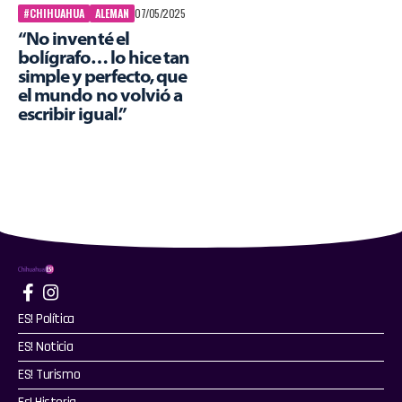
#CHIHUAHUA
ALEMAN
07/05/2025
“No inventé el
bolígrafo… lo hice tan
simple y perfecto, que
el mundo no volvió a
escribir igual.”
ES! Política
ES! Noticia
ES! Turismo