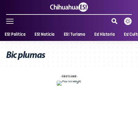
ES! Política
ES! Noticia
ES! Turismo
Es! Historia
Es! Cul
Bic plumas
- Advertisement -