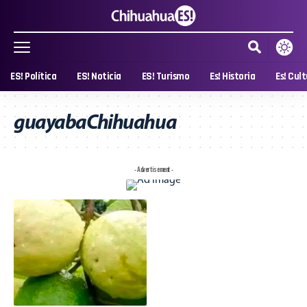
ES! Política
ES! Noticia
ES! Turismo
Es! Historia
Es! Cul
guayabaChihuahua
- Advertisement -