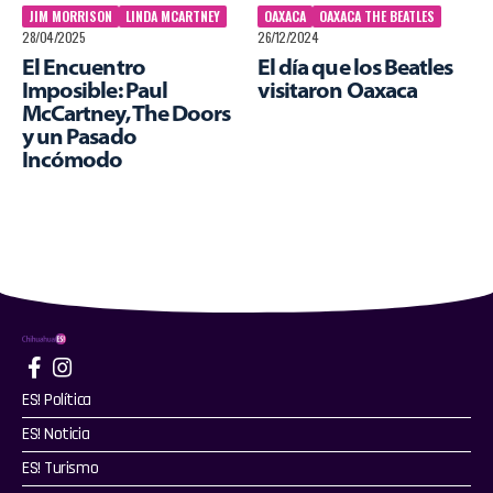
JIM MORRISON
LINDA MCARTNEY
OAXACA
OAXACA THE BEATLES
28/04/2025
26/12/2024
El Encuentro
El día que los Beatles
Imposible: Paul
visitaron Oaxaca
McCartney, The Doors
y un Pasado
Incómodo
ES! Política
ES! Noticia
ES! Turismo