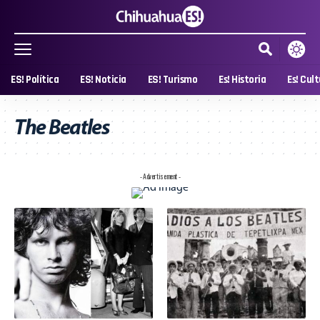
ES! Política
ES! Noticia
ES! Turismo
Es! Historia
Es! Cul
The Beatles
- Advertisement -