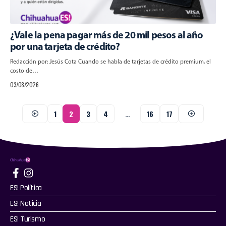
¿Vale la pena pagar más de 20 mil pesos al año
por una tarjeta de crédito?
Redacción por: Jesús Cota Cuando se habla de tarjetas de crédito premium, el
costo de…
03/08/2026
1
2
3
4
…
16
17
ES! Política
ES! Noticia
ES! Turismo