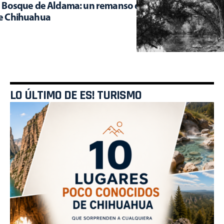
l Bosque de Aldama: un remanso de frescura en medio
e Chihuahua
LO ÚLTIMO DE ES! TURISMO