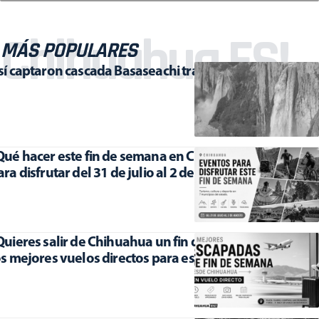
Chihuahua ES!
MÁS POPULARES
sí captaron cascada Basaseachi tras lluvias
Qué hacer este fin de semana en Chihuahua? 7 eventos
ara disfrutar del 31 de julio al 2 de agosto
Quieres salir de Chihuahua un fin de semana? Estos son
os mejores vuelos directos para escaparte en 2026