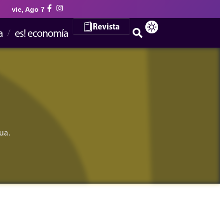
vie, Ago 7
Revista
a
es! economía
ua.