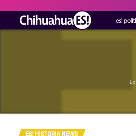
es! polít
Lo
ES! HISTORIA NEWS