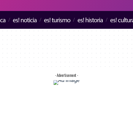
ica
es! noticia
es! turismo
es! historia
es! cultur
- Advertisement -