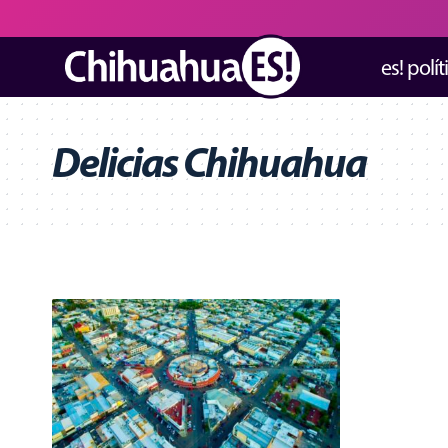
es! polít
Delicias Chihuahua