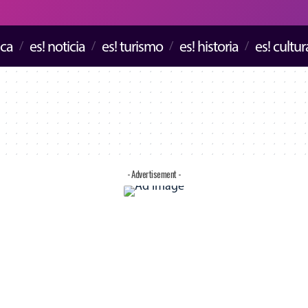
ica
es! noticia
es! turismo
es! historia
es! cultur
- Advertisement -