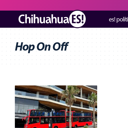
es! polít
Hop On Off