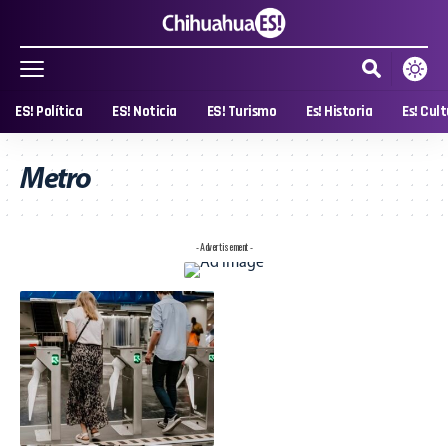
ES! Política
ES! Noticia
ES! Turismo
Es! Historia
Es! Cul
Metro
- Advertisement -