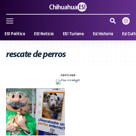
ES! Política
ES! Noticia
ES! Turismo
Es! Historia
Es! Cul
rescate de perros
- Advertisement -