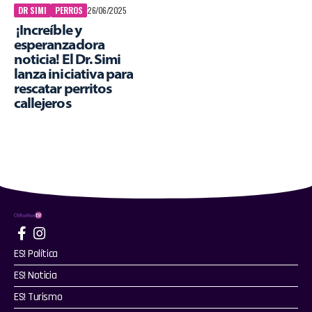
DR SIMI
PERROS
26/06/2025
¡Increíble y
esperanzadora
noticia! El Dr. Simi
lanza iniciativa para
rescatar perritos
callejeros
ES! Política
ES! Noticia
ES! Turismo