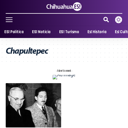
ES! Política
ES! Noticia
ES! Turismo
Es! Historia
Es! Cul
Chapultepec
- Advertisement -