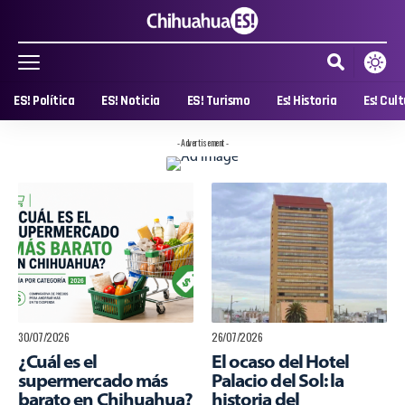
ES! Política
ES! Noticia
ES! Turismo
Es! Historia
Es! Cul
- Advertisement -
30/07/2026
26/07/2026
¿Cuál es el
El ocaso del Hotel
supermercado más
Palacio del Sol: la
barato en Chihuahua?
historia del