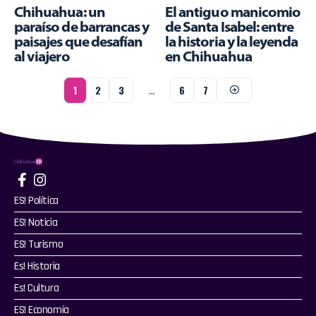
Chihuahua: un
El antiguo manicomio
paraíso de barrancas y
de Santa Isabel: entre
paisajes que desafían
la historia y la leyenda
al viajero
en Chihuahua
1
2
3
…
6
7
ES! Política
ES! Noticia
ES! Turismo
Es! Historia
Es! Cultura
ES! Economía