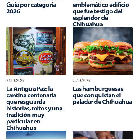
Guía por categoría
emblemático edificio
2026
que fue testigo del
esplendor de
Chihuahua
24/07/2026
23/07/2026
La Antigua Paz: la
Las hamburguesas
cantina centenaria
que conquistan el
que resguarda
paladar de Chihuahua
historias, mitos y una
tradición muy
particular en
Chihuahua