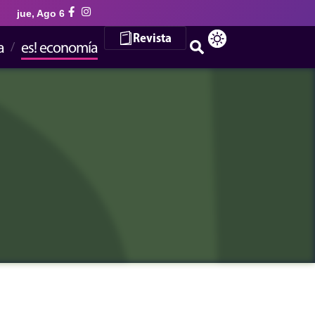
jue, Ago 6
Revista
a
es! economía