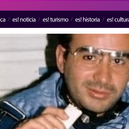
ica
es! noticia
es! turismo
es! historia
es! cultur