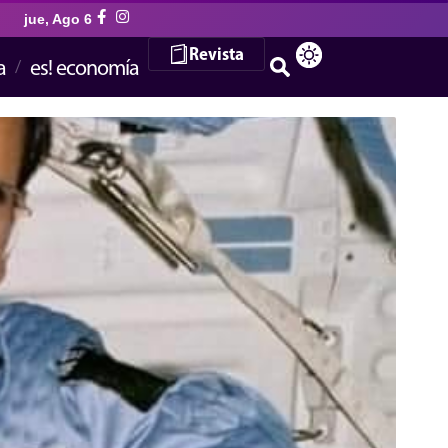
jue, Ago 6
Revista
a
es! economía