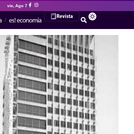
vie, Ago 7
Revista
a
es! economía