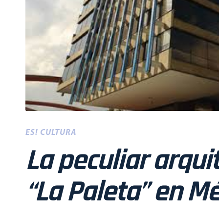
ES! CULTURA
La peculiar arquit
“La Paleta” en M