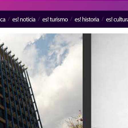
ica
es! noticia
es! turismo
es! historia
es! cultur