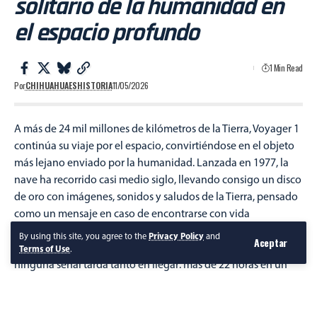
solitario de la humanidad en
el espacio profundo
1 Min Read
Por
CHIHUAHUAESHISTORIA
11/05/2026
A más de 24 mil millones de kilómetros de la Tierra, Voyager 1
continúa su viaje por el espacio, convirtiéndose en el objeto
más lejano enviado por la humanidad. Lanzada en 1977, la
nave ha recorrido casi medio siglo, llevando consigo un disco
de oro con imágenes, sonidos y saludos de la Tierra, pensado
como un mensaje en caso de encontrarse con vida
inteligente.
By using this site, you agree to the
Privacy Policy
and
Aceptar
Hasta ahora, ninguna otra nave ha viajado más lejos, y
Terms of Use
.
ninguna señal tarda tanto en llegar: más de 22 horas en un
solo trayecto. A pesar de la distancia, Voyager 1 sigue
enviando información, ofreciendo a los científicos datos
sobre los confines del sistema solar y más allá.