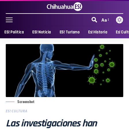
Aa
ES! Política
ES! Noticia
ES! Turismo
Es! Historia
Es! Cul
Screenshot
ES! CULTURA
Las investigaciones han