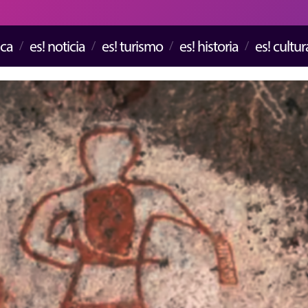
ica
es! noticia
es! turismo
es! historia
es! cultur