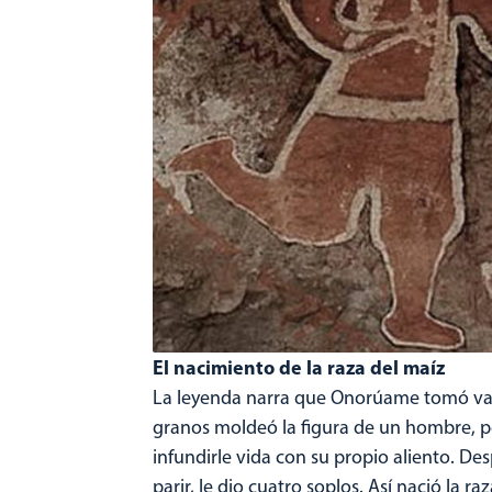
El nacimiento de la raza del maíz
La leyenda narra que Onorúame tomó varia
granos moldeó la figura de un hombre, pe
infundirle vida con su propio aliento. De
parir, le dio cuatro soplos. Así nació la ra