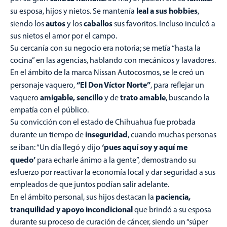
leal a sus hobbies
su esposa, hijos y nietos. Se mantenía
,
autos
caballos
siendo los
y los
sus favoritos. Incluso inculcó a
sus nietos el amor por el campo.
Su cercanía con su negocio era notoria; se metía “hasta la
cocina” en las agencias, hablando con mecánicos y lavadores.
En el ámbito de la marca Nissan Autocosmos, se le creó un
“El Don Víctor Norte”
personaje vaquero,
, para reflejar un
amigable, sencillo
trato amable
vaquero
y de
, buscando la
empatía con el público.
Su convicción con el estado de Chihuahua fue probada
inseguridad
durante un tiempo de
, cuando muchas personas
‘pues aquí soy y aquí me
se iban: “Un día llegó y dijo
quedo’
para echarle ánimo a la gente”, demostrando su
esfuerzo por reactivar la economía local y dar seguridad a sus
empleados de que juntos podían salir adelante.
paciencia,
En el ámbito personal, sus hijos destacan la
tranquilidad y apoyo incondicional
que brindó a su esposa
durante su proceso de curación de cáncer, siendo un “súper