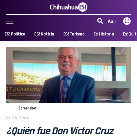
Aa
ES! Política
ES! Noticia
ES! Turismo
Es! Historia
Es! Cul
Screenshot
ES! CULTURA
¿Quién fue Don Víctor Cruz