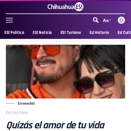
Aa
ES! Política
ES! Noticia
ES! Turismo
Es! Historia
Es! Cul
Screenshot
ES! CULTURA
Quizás el amor de tu vida