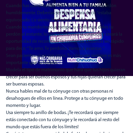
Cuando has cometido un error, admítelo y busca perdón
humildemente. Deberías ser rápido para decir, “estaba
equivocado. Lo siento. Por favor, perdóname. ”
Cuando tu marido/esposa rompe tu confianza, dales tu
perdón al instante, lo que promoverá la curación y creará la
oportunidad de reconstruir la confianza. Deberías ser rápido
para decir, “Te amo. Te perdono. Vamos a avanzar. ”
Sean pacientes unos con otros. Tu cónyuge siempre es más
importante que tu horario.
Modela el tipo de matrimonio que hará que tus hijos quieran
crecer para ser buenos esposos y tus hijas quieran crecer para
ser buenas esposas.
Nunca hables mal de tu cónyuge con otras personas ni
desahogues de ellos en línea. Protege a tu cónyuge en todo
momento y lugar.
Usa siempre tu anillo de bodas. ¡Te recordará que siempre
estás conectado con tu cónyuge y le recordará al resto del
mundo que estás fuera de los límites!