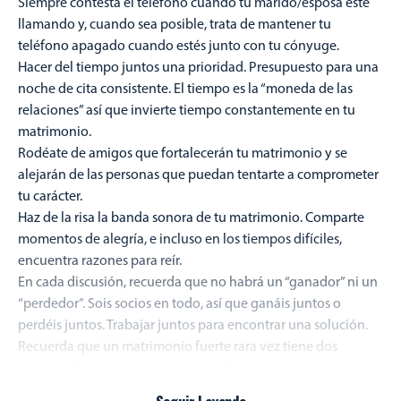
Siempre contesta el teléfono cuando tu marido/esposa esté
llamando y, cuando sea posible, trata de mantener tu
teléfono apagado cuando estés junto con tu cónyuge.
Hacer del tiempo juntos una prioridad. Presupuesto para una
noche de cita consistente. El tiempo es la “moneda de las
relaciones” así que invierte tiempo constantemente en tu
matrimonio.
Rodéate de amigos que fortalecerán tu matrimonio y se
alejarán de las personas que puedan tentarte a comprometer
tu carácter.
Haz de la risa la banda sonora de tu matrimonio. Comparte
momentos de alegría, e incluso en los tiempos difíciles,
encuentra razones para reír.
En cada discusión, recuerda que no habrá un “ganador” ni un
“perdedor”. Sois socios en todo, así que ganáis juntos o
perdéis juntos. Trabajar juntos para encontrar una solución.
Recuerda que un matrimonio fuerte rara vez tiene dos
personas fuertes al mismo tiempo. Normalmente un marido y
una mujer se turnan para ser fuertes el uno para el otro en los