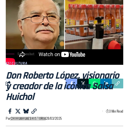
Screenshot
ES! CULTURA
Don Roberto López, visionario
y creador de la icónica Salsa
Huichol
3 Min Read
Por
CHIHUAHUAESHISTORIA
28/03/2025