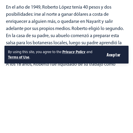
En el año de 1949, Roberto López tenía 40 pesos y dos
posibilidades: irse al norte a ganar dólares a costa de
enriquecer a alguien más, o quedarse en Nayarit y salir
adelante por sus propios medios. Roberto eligió lo segundo.
En la casa de su padre, su abuelo comenzó a preparar esta
salsa para los botaneras locales, luego su padre aprendió la
receta y finalmente Roberto López heredó el legado
By using this site, you agree to the
Privacy Policy
and
Aceptar
culinario.
Terms of Use
.
A los 18 años, Roberto fue liquidado de su trabajo como
albañil con unicamente 40 pesos. Pero su padre lo convenció
de que no buscara suerte en los Estados Unidos, sino que se
quedara a “hacerle la luchita” con la salsa de la familia.
“No le tenía mucha confianza a ese negocito, pero por
obediencia le hice caso”, confesó el creador.
Con su finiquito, compró un molino de mano, una cerradura
de corcholatas y un kilo de chile. Aunque al principio decidió
que su producto se llamara “Salsa Cora”- por los chiles que
usaba-, prefirió que llevara el nombre de la cultura que se