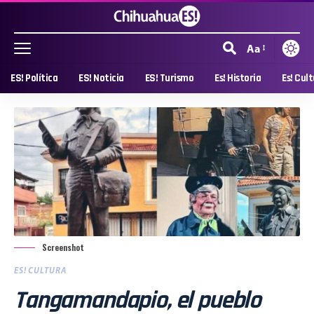
Aa
ES! Política
ES! Noticia
ES! Turismo
Es! Historia
Es! Cul
Screenshot
ES! CULTURA
Tangamandapio, el pueblo