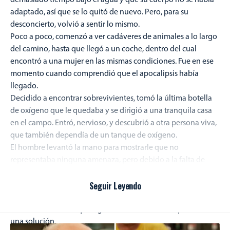
adaptado, así que se lo quitó de nuevo. Pero, para su
desconcierto, volvió a sentir lo mismo.
Poco a poco, comenzó a ver cadáveres de animales a lo largo
del camino, hasta que llegó a un coche, dentro del cual
encontró a una mujer en las mismas condiciones. Fue en ese
momento cuando comprendió que el apocalipsis había
llegado.
Decidido a encontrar sobrevivientes, tomó la última botella
de oxígeno que le quedaba y se dirigió a una tranquila casa
en el campo. Entró, nervioso, y descubrió a otra persona viva,
que también dependía de un tanque de oxígeno.
El hombre levantó la mano para mostrarle que no
representaba ninguna amenaza, pero debido a la falta de
oxígeno, ninguno de los dos podía comunicarse
correctamente; solo podían intercambiar señales con las
Seguir Leyendo
manos.
El hombre le indicó que siguiera con él en su búsqueda de
una solución.