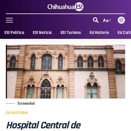
Aa
ES! Política
ES! Noticia
ES! Turismo
Es! Historia
Es! Cul
Screenshot
ES! HISTORIA
Hospital Central de