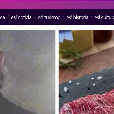
ica
es! noticia
es! turismo
es! historia
es! cultur