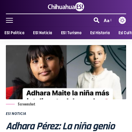
Aa
ES! Política
ES! Noticia
ES! Turismo
Es! Historia
Es! Cul
Screenshot
ES! NOTICIA
Adhara Pérez: La niña genio