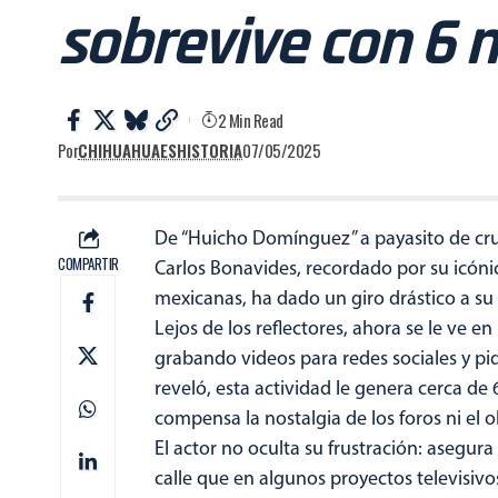
sobrevive con 6 m
2 Min Read
Por
CHIHUAHUAESHISTORIA
07/05/2025
De “Huicho Domínguez” a payasito de cruc
COMPARTIR
Carlos Bonavides, recordado por su icón
mexicanas, ha dado un giro drástico a su 
Lejos de los reflectores, ahora se le ve e
grabando videos para redes sociales y pi
reveló, esta actividad le genera cerca de
compensa la nostalgia de los foros ni el o
El actor no oculta su frustración: asegur
calle que en algunos proyectos televisivos,