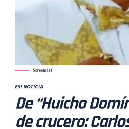
Screenshot
ES! NOTICIA
De “Huicho Domín
de crucero: Carl