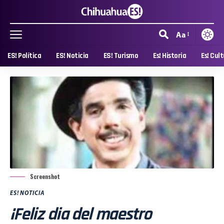
Aa
ES! Política
ES! Noticia
ES! Turismo
Es! Historia
Es! Cul
Screenshot
ES! NOTICIA
¡Feliz dia del maestro