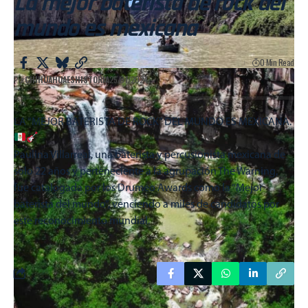
La mejor baterista de rock del
mundo es mexicana
0 Min Read
Por
CHIHUAHUAESHISTORIA
25/07/2024
LA “MEJOR BATERISTA DE ROCK” DEL MUNDO ES MEXICANA.
Paulina Villarreal, una baterista y percusionista mexicana de
solo 22 años y perteneciente a la agrupación The Warning,
fue catalogada por los Drumeo Awards como la “Mejor
baterista del mundo”, venciendo a miles de candidatos por
este reconocimiento mundial.