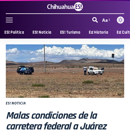
Aa
ES! Política
ES! Noticia
ES! Turismo
Es! Historia
Es! Cul
ES! NOTICIA
Malas condiciones de la
carretera federal a Juárez