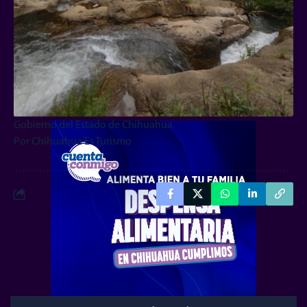
ES! Noticia
ES! Turismo
Es! Historia
Es! Cultura
ES! Economía
Gobierno del Estado de Chihuahua
Por Chihuahua Es Turismo