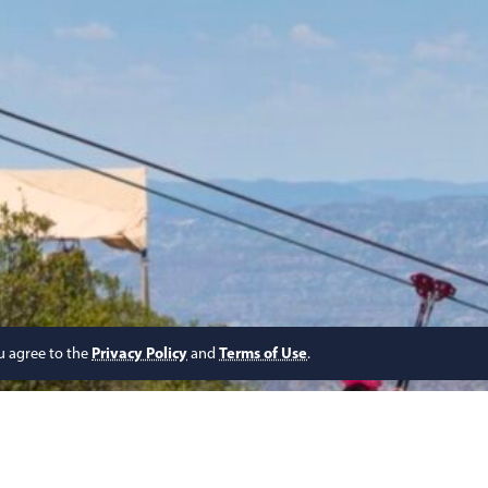
ou agree to the
Privacy Policy
and
Terms of Use
.