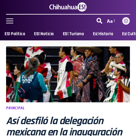
Aa
ES! Política
ES! Noticia
ES! Turismo
Es! Historia
Es! Cul
PRINCIPAL
Así desfiló la delegación
mexicana en la inauguración