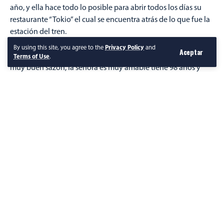
año, y ella hace todo lo posible para abrir todos los días su
restaurante “Tokio” el cual se encuentra atrás de lo que fue la
estación del tren.
Si viven por ese rumbo no duden en ir a tomar un café o
By using this site, you agree to the
Privacy Policy
and
Aceptar
comer bistec con frijolitos, es un lugar muy sencillo pero con
Terms of Use
.
muy buen sazón, la señora es muy amable tiene 98 años y
tiene ganas de seguir viviendo y dando de comer.
Por Chihuahua Es Noticia
Seguir Leyendo