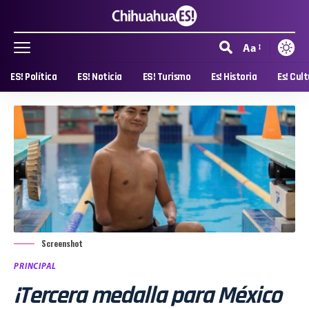
Aa
ES! Política
ES! Noticia
ES! Turismo
Es! Historia
Es! Cul
Screenshot
PRINCIPAL
¡Tercera medalla para México