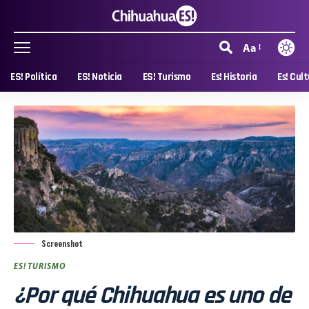
Aa
ES! Política
ES! Noticia
ES! Turismo
Es! Historia
Es! Cul
Screenshot
ES! TURISMO
¿Por qué Chihuahua es uno de