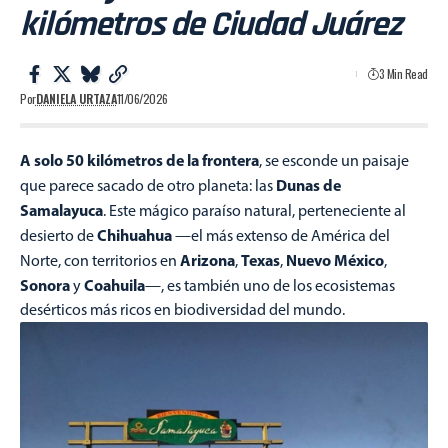
kilómetros de Ciudad Juárez
3 Min Read
Por
DANIELA URTAZA
11/06/2026
A solo 50 kilómetros de la frontera
, se esconde un paisaje
Dunas de
que parece sacado de otro planeta: las
Samalayuca
. Este mágico paraíso natural, perteneciente al
Chihuahua
desierto de
—el más extenso de América del
Arizona
Texas
Nuevo México
Norte, con territorios en
,
,
,
Sonora
Coahuila
y
—, es también uno de los ecosistemas
desérticos más ricos en biodiversidad del mundo.