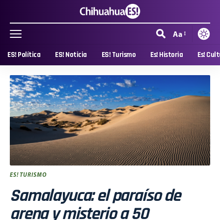
Aa
ES! Política
ES! Noticia
ES! Turismo
Es! Historia
Es! Cul
ES! TURISMO
Samalayuca: el paraíso de
arena y misterio a 50