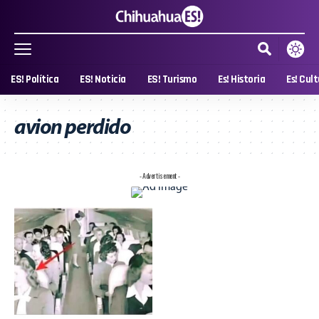
ES! Política
ES! Noticia
ES! Turismo
Es! Historia
Es! Cul
avion perdido
- Advertisement -