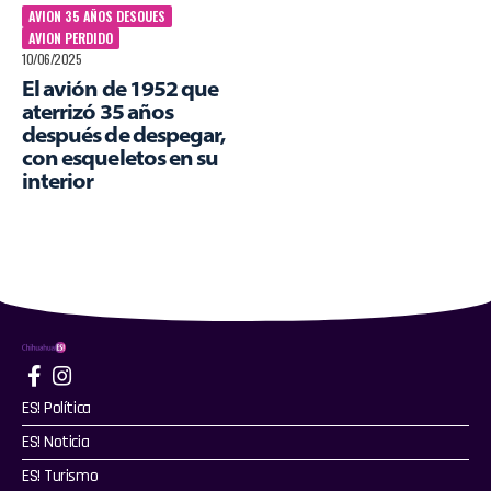
AVION 35 AÑOS DESOUES
AVION PERDIDO
10/06/2025
El avión de 1952 que
aterrizó 35 años
después de despegar,
con esqueletos en su
interior
ES! Política
ES! Noticia
ES! Turismo