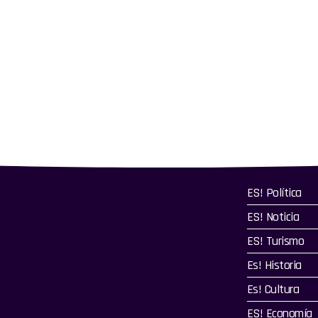
ES! Política
ES! Noticia
ES! Turismo
Es! Historia
Es! Cultura
ES! Economía