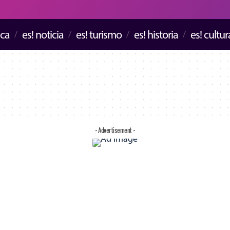
ica
es! noticia
es! turismo
es! historia
es! cultur
- Advertisement -