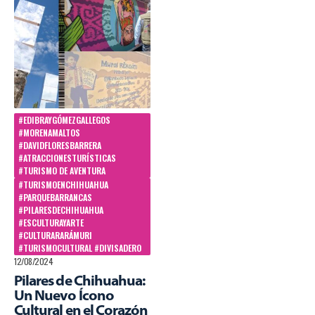
#EDIBRAYGÓMEZGALLEGOS
#MORENAMALTOS
#DAVIDFLORESBARRERA
#ATRACCIONESTURÍSTICAS
#TURISMO DE AVENTURA
#TURISMOENCHIHUAHUA
#PARQUEBARRANCAS
#PILARESDECHIHUAHUA
#ESCULTURAYARTE
#CULTURARARÁMURI
#TURISMOCULTURAL #DIVISADERO
12/08/2024
Pilares de Chihuahua:
Un Nuevo Ícono
Cultural en el Corazón