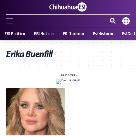
ES! Política
ES! Noticia
ES! Turismo
Es! Historia
Es! Cul
Erika Buenfill
- Advertisement -