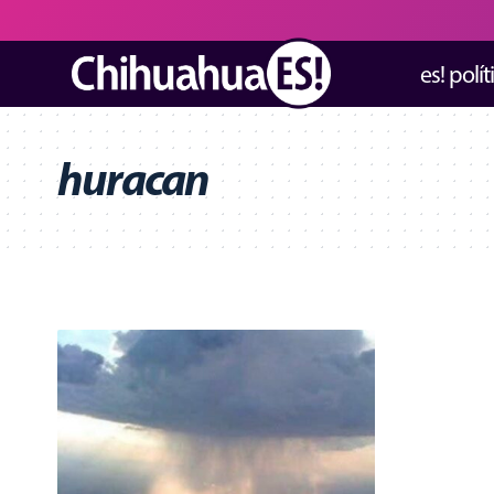
es! polít
huracan