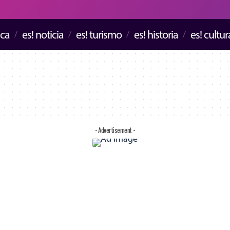
ica
es! noticia
es! turismo
es! historia
es! cultur
- Advertisement -