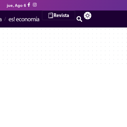
jue, Ago 6
Revista
a
es! economía