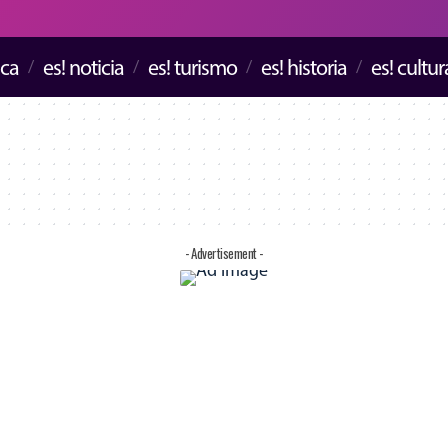
ica
es! noticia
es! turismo
es! historia
es! cultur
- Advertisement -