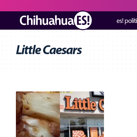
es! polít
Little Caesars