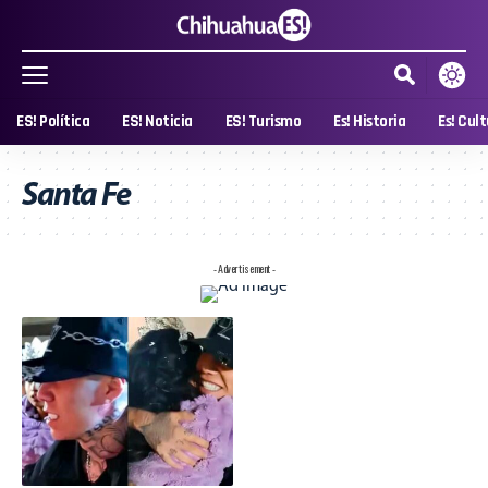
ES! Política
ES! Noticia
ES! Turismo
Es! Historia
Es! Cul
Santa Fe
- Advertisement -