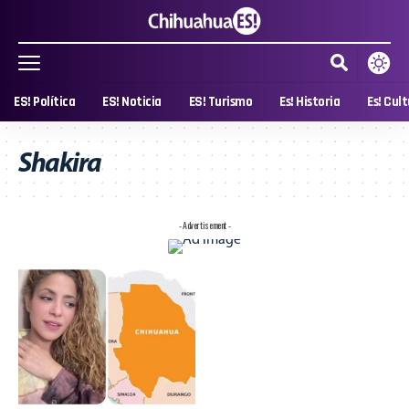
ES! Política
ES! Noticia
ES! Turismo
Es! Historia
Es! Cul
Shakira
- Advertisement -