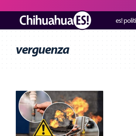
es! polít
verguenza