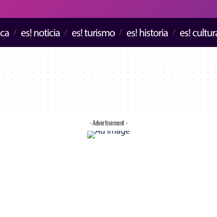
ica
es! noticia
es! turismo
es! historia
es! cultur
- Advertisement -