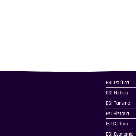
ES! Política
ES! Noticia
ES! Turismo
Es! Historia
Es! Cultura
ES! Economía